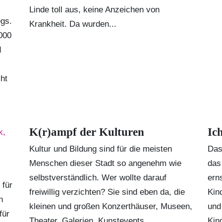
Linde toll aus, keine Anzeichen von
egs.
Krankheit. Da wurden...
000
d
ht
K(r)ampf der Kulturen
Ic
Kultur und Bildung sind für die meisten
Das
Menschen dieser Stadt so angenehm wie
das
selbstverständlich. Wer wollte darauf
ern
 für
freiwillig verzichten? Sie sind eben da, die
Kin
n
kleinen und großen Konzerthäuser, Museen,
und
für
Theater, Galerien, Kunstevents,
Kin