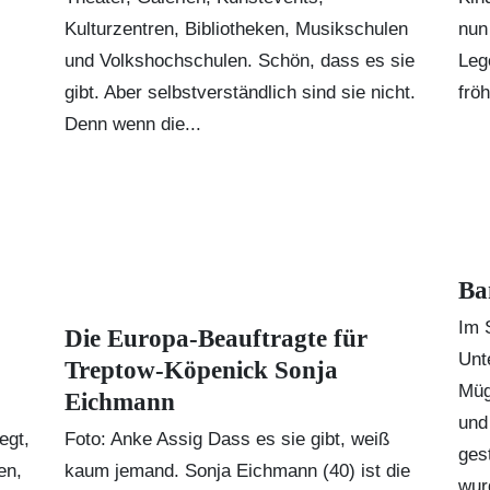
Kulturzentren, Bibliotheken, Musikschulen
nun
und Volkshochschulen. Schön, dass es sie
Leg
gibt. Aber selbstverständlich sind sie nicht.
frö
Denn wenn die...
Ba
Im 
Die Europa-Beauftragte für
Unt
Treptow-Köpenick Sonja
Müg
Eichmann
und
egt,
Foto: Anke Assig Dass es sie gibt, weiß
ges
en,
kaum jemand. Sonja Eichmann (40) ist die
wur