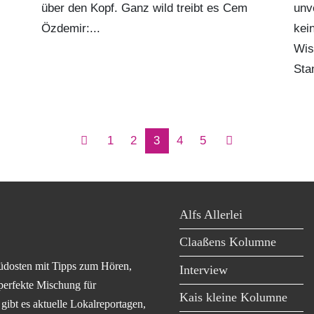
über den Kopf. Ganz wild treibt es Cem
unv
Özdemir:...
kei
Wis
Sta
1
2
3
4
5
Alfs Allerlei
Claaßens Kolumne
üdosten mit Tipps zum Hören,
Interview
perfekte Mischung für
Kais kleine Kolumne
ibt es aktuelle Lokalreportagen,