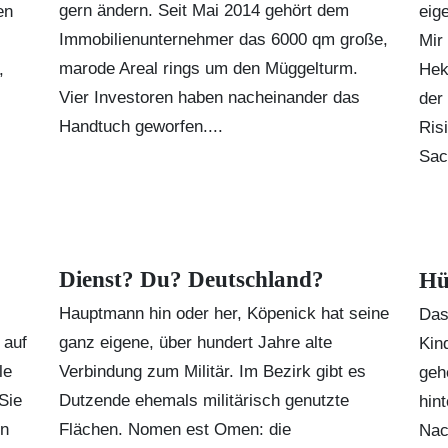
gern ändern. Seit Mai 2014 gehört dem
en
eig
Immobilienunternehmer das 6000 qm große,
Mir
marode Areal rings um den Müggelturm.
,
Hek
Vier Investoren haben nacheinander das
der
Handtuch geworfen....
Ris
Sac
Dienst? Du? Deutschland?
Hü
Hauptmann hin oder her, Köpenick hat seine
Das
 auf
ganz eigene, über hundert Jahre alte
Kin
le
Verbindung zum Militär. Im Bezirk gibt es
geh
Sie
Dutzende ehemals militärisch genutzte
hin
en
Flächen. Nomen est Omen: die
Nac