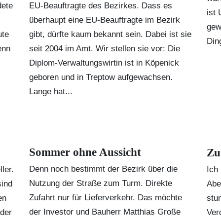
dete
EU-Beauftragte des Bezirkes. Dass es
ist
überhaupt eine EU-Beauftragte im Bezirk
gew
ute
gibt, dürfte kaum bekannt sein. Dabei ist sie
Din
enn
seit 2004 im Amt. Wir stellen sie vor: Die
Diplom-Verwaltungswirtin ist in Köpenick
geboren und in Treptow aufgewachsen.
Lange hat...
Sommer ohne Aussicht
Zu
Denn noch bestimmt der Bezirk über die
ler.
Ich
Nutzung der Straße zum Turm. Direkte
sind
Abe
Zufahrt nur für Lieferverkehr. Das möchte
en
stu
der Investor und Bauherr Matthias Große
nder
Ver