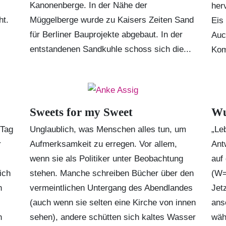
Kanonenberge. In der Nähe der
her
ht.
Müggelberge wurde zu Kaisers Zeiten Sand
Eis
für Berliner Bauprojekte abgebaut. In der
Auc
entstandenen Sandkuhle schoss sich die...
Kom
Sweets for my Sweet
Wu
 Tag
Unglaublich, was Menschen alles tun, um
„Le
r
Aufmerksamkeit zu erregen. Vor allem,
Ant
wenn sie als Politiker unter Beobachtung
auf
ich
stehen. Manche schreiben Bücher über den
(W=
h
vermeintlichen Untergang des Abendlandes
Jet
(auch wenn sie selten eine Kirche von innen
ans
n
sehen), andere schütten sich kaltes Wasser
wäh