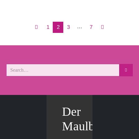
…
1
2
3
7
Der
Maulbär