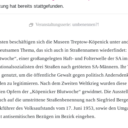
ung hat bereits stattgefunden.
Veranstaltungsserie:
umbenennen?!
osten beschäftigen sich die Museen Treptow-Köpenick unter an
deutsamen Thema, das sich auch in Straßennamen wiederfindet
woche“, einer großangelegten Haft- und Folterwelle der SA im
tionalsozialisten drei Straßen nach getöteten SA-Männern. Ihr
 genutzt, um die öffentliche Gewalt gegen politisch Andersde
en zu legitimieren. Nach dem Zweiten Weltkrieg wurden diese
en Opfern der „Köpenicker Blutwoche“ gewidmet. Die Ausste
ch auf die umstrittene Straßenbenennung nach Siegfried Berge
kführer des Volksaufstands vom 17. Juni 1953, sowie den Umg
t antisemitischen Bezügen im Bezirk eingehen.