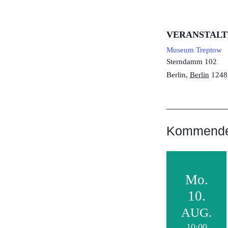
VERANSTAL
Museum Treptow
Sterndamm 102
Berlin
,
Berlin
1248
Kommende 
Mo.
10.
AUG.
10:00