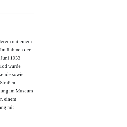
derem mit einem
: Im Rahmen der
 Juni 1933,
 Tod wurde
nkende sowie
 Straßen
llung im Museum
r, einem
ang mit