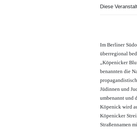
Diese Veranstalt
Im Berliner Süd
überregional be
„Köpenicker Blut
benannten die Na
propagandistisch
Jüdinnen und Jud
umbenannt und d
Köpenick wird au
Köpenicker Strei
Straßennamen mi