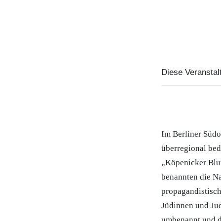
Diese Veranstalt
Im Berliner Süd
überregional be
„Köpenicker Blut
benannten die Na
propagandistisch
Jüdinnen und Jud
umbenannt und d