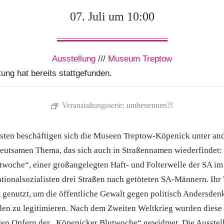
07. Juli um 10:00
Ausstellung
///
Museum Treptow
ung hat bereits stattgefunden.
Veranstaltungsserie:
umbenennen?!
osten beschäftigen sich die Museen Treptow-Köpenick unter an
deutsamen Thema, das sich auch in Straßennamen wiederfindet
woche“, einer großangelegten Haft- und Folterwelle der SA im
tionalsozialisten drei Straßen nach getöteten SA-Männern. Ihr
 genutzt, um die öffentliche Gewalt gegen politisch Andersde
en zu legitimieren. Nach dem Zweiten Weltkrieg wurden diese
en Opfern der „Köpenicker Blutwoche“ gewidmet. Die Ausste