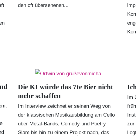
ft
den oft übersehenen...
imp
Kon
en
eng
Kont
und
Die KI würde das 7te Bier nicht
Ic
mehr schaffen
Im 
lem,
Im Interview zeichnet er seinen Weg von
frü
der klassischen Musikausbildung am Cello
Ins
ei
über Metal-Bands, Comedy und
Poetry
zur
nd
Slam
bis hin zu einem Projekt nach, das
lieg