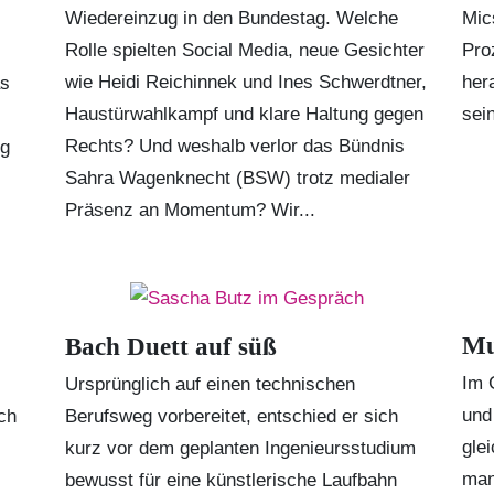
Wiedereinzug in den Bundestag. Welche
Mic
Rolle spielten Social Media, neue Gesichter
Pro
wie Heidi Reichinnek und Ines Schwerdtner,
her
as
Haustürwahlkampf und klare Haltung gegen
sei
Rechts? Und weshalb verlor das Bündnis
ng
Sahra Wagenknecht (BSW) trotz medialer
Präsenz an Momentum? Wir...
Mu
Bach Duett auf süß
Im 
Ursprünglich auf einen technischen
und
ch
Berufsweg vorbereitet, entschied er sich
gle
kurz vor dem geplanten Ingenieursstudium
man
bewusst für eine künstlerische Laufbahn