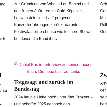
zur Gründung von What’s Left Behind und
Sch
und
den frühen Auftritten im Café Köpenick.
Gem
Loewenstein blickt auf prägende
Mus
Konzerterfahrungen zurück, darunter
Rol
Festivalauftritte ebenso wie kleinere Shows,
Ges
bei denen die Band ihr...
äch
Zw
d
Totgesagt und zurück im
Arn
s
Bundestag
der
d zu
2024 lag die Linke noch unter fünf Prozent –
sei
und schaffte 2025 dennoch den
ber
–