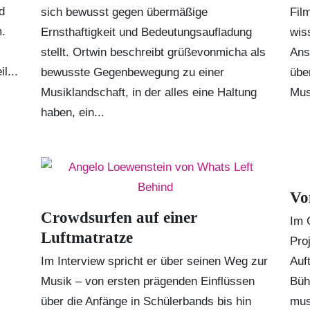
d
sich bewusst gegen übermäßige
Fil
m.
Ernsthaftigkeit und Bedeutungsaufladung
wis
stellt. Ortwin beschreibt
grüßevonmicha
als
Ans
l...
bewusste Gegenbewegung zu einer
übe
Musiklandschaft, in der alles eine Haltung
Mus
haben, ein...
Vo
Crowdsurfen auf einer
Im 
Luftmatratze
Pro
Im Interview spricht er über seinen Weg zur
Auf
Musik – von ersten prägenden Einflüssen
Büh
über die Anfänge in Schülerbands bis hin
mus