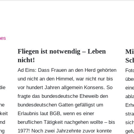
Fliegen ist notwendig – Leben
Mi
nicht!
Sc
Ad Eins: Dass Frauen an den Herd gehörten
Fot
und nicht an den Himmel, war nicht nur bis
übe
die
vor hundert Jahren allgemein Konsens. So
ein
fragte das bundesdeutsche Eheweib den
abl
he
bundesdeutschen Gatten gefälligst um
Erh
keit
Erlaubnis laut BGB, wenn es einer
str
Und
beruflichen Tätigkeit nachgehen wollte – bis
sic
ng
1977! Noch zwei Jahrzehnte zuvor konnte
gef