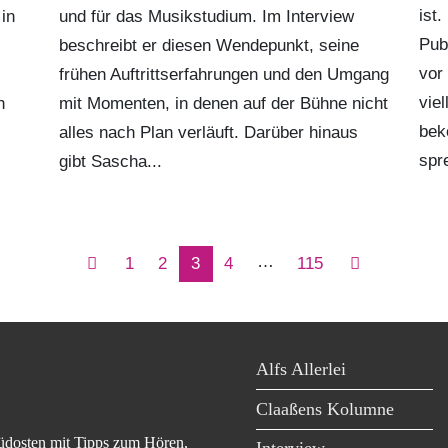
ist
in
und für das Musikstudium. Im Interview
Pub
beschreibt er diesen Wendepunkt, seine
vor
frühen Auftrittserfahrungen und den Umgang
vie
n
mit Momenten, in denen auf der Bühne nicht
bek
alles nach Plan verläuft. Darüber hinaus
spr
gibt Sascha...
…
1
2
3
4
115
Alfs Allerlei
Claaßens Kolumne
üdosten mit Tipps zum Hören,